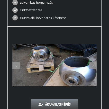
galvanikus horganyzás
cinkfoszfátozás
csúszólakk bevonatok készítése
ÁRAJÁNLATKÉRÉS