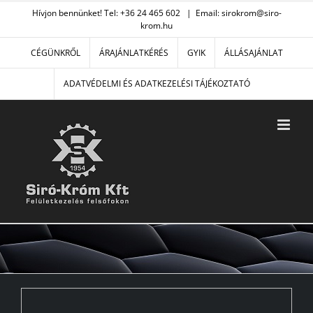
Kihagyás
Hívjon bennünket! Tel: +36 24 465 602
|
Email: sirokrom@siro-
krom.hu
CÉGÜNKRŐL
ÁRAJÁNLATKÉRÉS
GYIK
ÁLLÁSAJÁNLAT
ADATVÉDELMI ÉS ADATKEZELÉSI TÁJÉKOZTATÓ