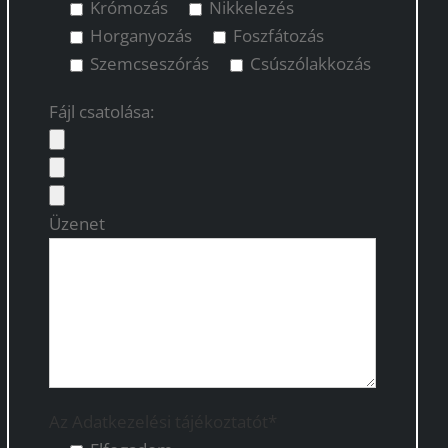
Krómozás
Nikkelezés
Horganyozás
Foszfátozás
Szemcseszórás
Csúszólakkozás
Fájl csatolása:
Üzenet
Az Adatkezelési tájékoztatót*