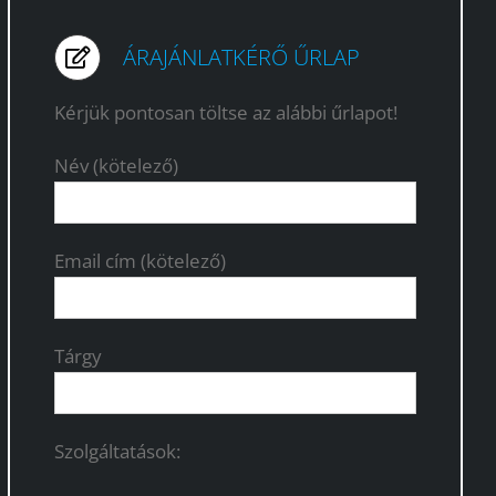
ÁRAJÁNLATKÉRŐ ŰRLAP
Kérjük pontosan töltse az alábbi űrlapot!
Név (kötelező)
Email cím (kötelező)
Tárgy
Szolgáltatások: