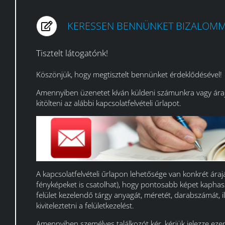
KERESSEN BENNÜNKET BIZALOMM
Tisztelt látogatónk!
Köszönjük, hogy megtisztelt bennünket érdeklődésével!
Amennyiben üzenetet kíván küldeni számunkra vagy árajá
kitölteni az alábbi kapcsolatfelvételi űrlapot.
A kapcsolatfelvételi űrlapon lehetősége van konkrét áraján
fényképeket is csatolhat), hogy pontosabb képet kaphass
felület kezelendő tárgy anyagát, méretét, darabszámát, il
kiviteleztetni a felületkezelést.
Amennyiben személyes találkozót kér, kérjük jelezze ez