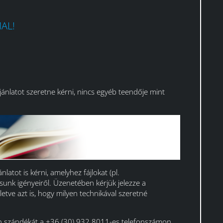
AL!
nlatot szeretne kérni, nincs egyéb teendője mint
latot is kérni, amelyhez fájlokat (pl.
unk igényeiről. Üzenetében kérjük jelezze a
letve azt is, hogy milyen technikával szeretné
en szándékát a +36 (30) 932 8011-es telefonszámon,