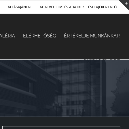
ÁLLÁSAJÁNLAT
ADATVÉDELMI ÉS ADATKEZELÉSI TÁJÉKOZTATÓ
ALÉRIA
ELÉRHETŐSÉG
ÉRTÉKELJE MUNKÁNKAT!
Főoldal
/
Árajánlatkérés