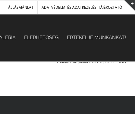
ÁLLÁSAJÁNLAT
ADATVÉDELMI ÉS ADATKEZELÉSI TÁJÉKOZTATÓ
ALÉRIA
ELÉRHETŐSÉG
ÉRTÉKELJE MUNKÁNKAT!
Főoldal
/
Árajánlatkérés
/
kapcsolatfelvetel