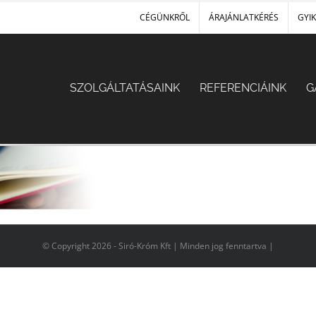
CÉGÜNKRŐL
ÁRAJÁNLATKÉRÉS
GYIK
SZOLGÁLTATÁSAINK
REFERENCIÁINK
G
© Copyright
2026 - Siró-Króm Kft | Minden jog fenntartva |