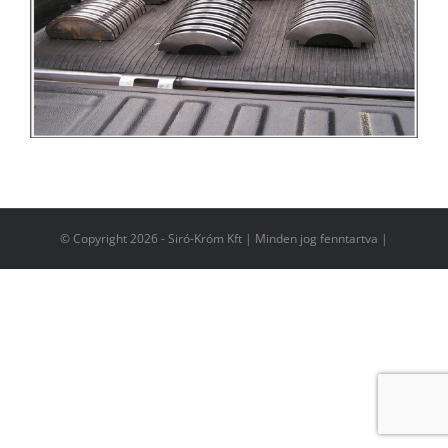
© Copyright
2026 - Siró-Króm Kft | Minden jog fenntartva |