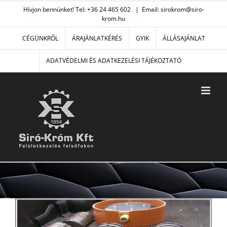
Kihagyás
Hívjon bennünket! Tel: +36 24 465 602
|
Email: sirokrom@siro-
krom.hu
CÉGÜNKRŐL
ÁRAJÁNLATKÉRÉS
GYIK
ÁLLÁSAJÁNLAT
ADATVÉDELMI ÉS ADATKEZELÉSI TÁJÉKOZTATÓ