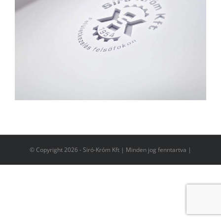
© Copyright
2026 - Siró-Króm Kft | Minden jog fenntartva |