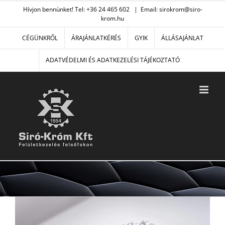
Kihagyás
Hívjon bennünket! Tel: +36 24 465 602
|
Email: sirokrom@siro-
krom.hu
CÉGÜNKRŐL
ÁRAJÁNLATKÉRÉS
GYIK
ÁLLÁSAJÁNLAT
ADATVÉDELMI ÉS ADATKEZELÉSI TÁJÉKOZTATÓ