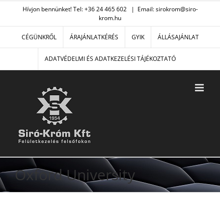
Kihagyás
Hívjon bennünket! Tel: +36 24 465 602
|
Email: sirokrom@siro-
krom.hu
CÉGÜNKRŐL
ÁRAJÁNLATKÉRÉS
GYIK
ÁLLÁSAJÁNLAT
ADATVÉDELMI ÉS ADATKEZELÉSI TÁJÉKOZTATÓ
Oxford University