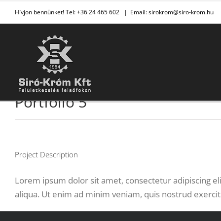
Kihagyás
Hívjon bennünket! Tel: +36 24 465 602
|
Email: sirokrom@siro-krom.hu
Portfolio 5
Project Description
Lorem ipsum dolor sit amet, consectetur adipiscing el
aliqua. Ut enim ad minim veniam, quis nostrud exercit