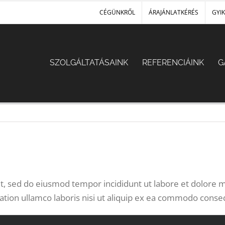
CÉGÜNKRŐL
ÁRAJÁNLATKÉRÉS
GYIK
SZOLGÁLTATÁSAINK
REFERENCIÁINK
G
it, sed do eiusmod tempor incididunt ut labore et dolore
ation ullamco laboris nisi ut aliquip ex ea commodo conse