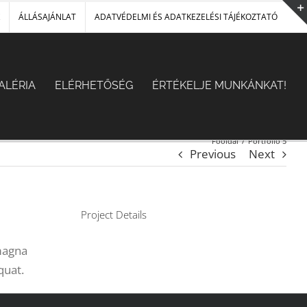
ÁLLÁSAJÁNLAT
ADATVÉDELMI ÉS ADATKEZELÉSI TÁJÉKOZTATÓ
ALÉRIA
ELÉRHETŐSÉG
ÉRTÉKELJE MUNKÁNKAT!
Főoldal
/
Portfolio 5
Previous
Next
Project Details
 magna
quat.