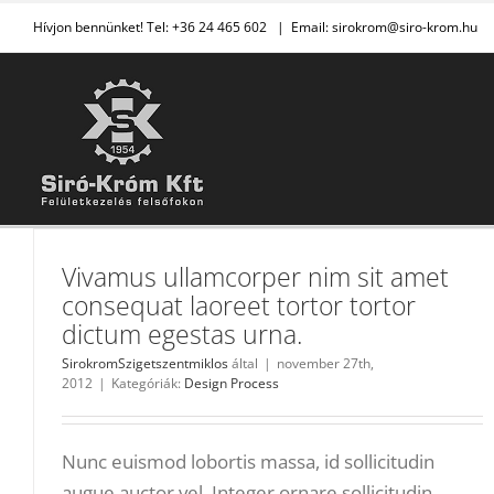
Kihagyás
Hívjon bennünket! Tel: +36 24 465 602
|
Email: sirokrom@siro-krom.hu
Vivamus ullamcorper nim sit amet
consequat laoreet tortor tortor
dictum egestas urna.
SirokromSzigetszentmiklos
által
|
november 27th,
2012
|
Kategóriák:
Design Process
Nunc euismod lobortis massa, id sollicitudin
augue auctor vel. Integer ornare sollicitudin