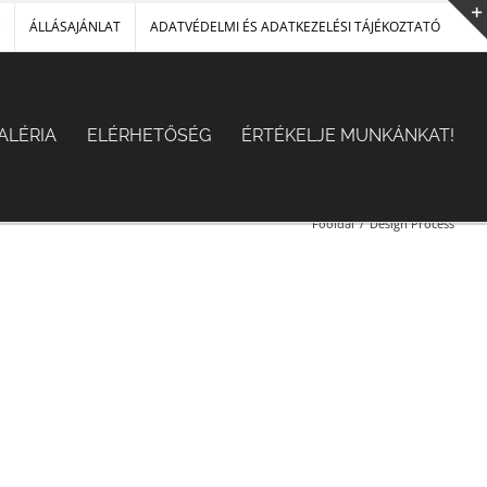
ÁLLÁSAJÁNLAT
ADATVÉDELMI ÉS ADATKEZELÉSI TÁJÉKOZTATÓ
ALÉRIA
ELÉRHETŐSÉG
ÉRTÉKELJE MUNKÁNKAT!
Főoldal
/
Design Process